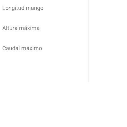
Longitud mango
Altura máxima
Caudal máximo
Añade aquí tu texto de
cabecera