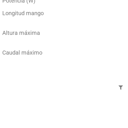
Potencia (W)
Longitud mango
Altura máxima
Caudal máximo
Añade aquí tu texto de
cabecera