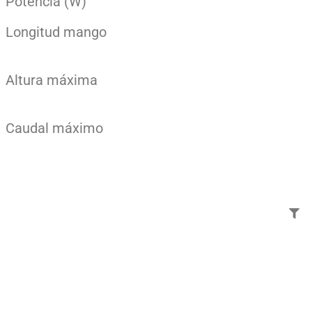
Potencia (W)
Longitud mango
Altura máxima
Caudal máximo
Añade aquí tu texto de
cabecera